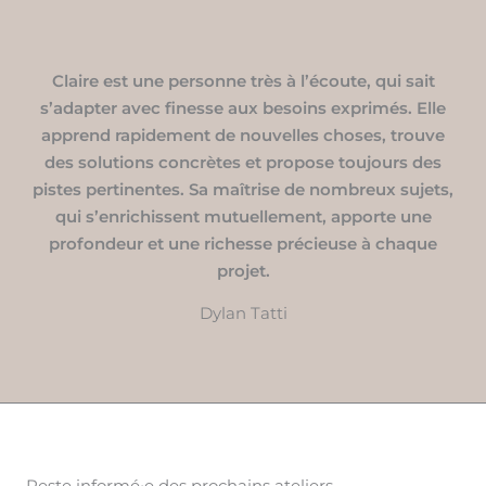
Claire est une personne très à l’écoute, qui sait
s’adapter avec finesse aux besoins exprimés. Elle
apprend rapidement de nouvelles choses, trouve
des solutions concrètes et propose toujours des
pistes pertinentes. Sa maîtrise de nombreux sujets,
qui s’enrichissent mutuellement, apporte une
profondeur et une richesse précieuse à chaque
projet.
Dylan Tatti
Reste informé
·
e des prochains ateliers.