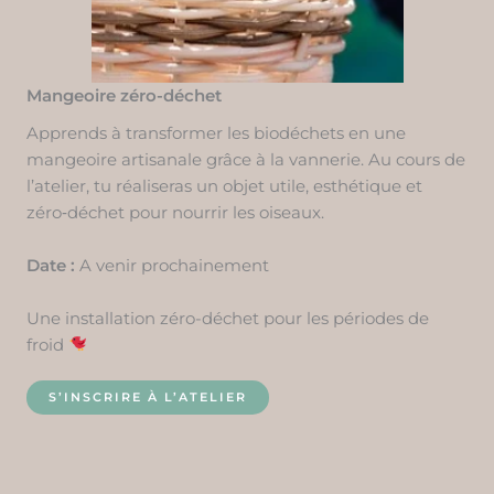
Mangeoire zéro-déchet
Apprends à transformer les biodéchets en une
mangeoire artisanale grâce à la vannerie. Au cours de
l’atelier, tu réaliseras un objet utile, esthétique et
zéro‑déchet pour nourrir les oiseaux.
Date :
A venir prochainement
Une installation zéro-déchet pour les périodes de
froid
S’INSCRIRE À L’ATELIER